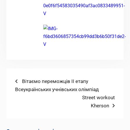
Навігація
Попередній
Вітаємо переможців ІІ етапу
запис:
Всеукраїнських учнівських олімпіад
записів
Наступний
Street workout
запис:
Kherson