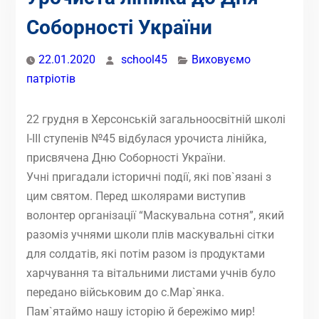
Соборності України
22.01.2020
school45
Виховуємо
патріотів
22 грудня в Херсонській загальноосвітній школі
І-ІІІ ступенів №45 відбулася урочиста лінійка,
присвячена Дню Соборності України.
Учні пригадали історичні події, які пов`язані з
цим святом. Перед школярами виступив
волонтер організації “Маскувальна сотня”, який
разоміз учнями школи плів маскувальні сітки
для солдатів, які потім разом із продуктами
харчування та вітальними листами учнів було
передано військовим до с.Мар`янка.
Пам`ятаймо нашу історію й бережімо мир!