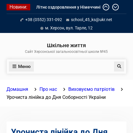
Перейти
Новини:
Літнє оздоровлення у Німеччині
до
Діалог з бізнесом
вмісту
+38 (0552) 331-092
school_45_ks@ukr.net
Інформація про вступ молоді з
тимчасово окупованих територій
м. Херсон, вул. Тарле, 12
до українських закладів освіти
Шкільне життя
Сайт Херсонської загальноосвітньої школи №45
Меню
Пошук
Домашня
Про нас
Виховуємо патріотів
Урочиста лінійка до Дня Соборності України
Урочиста лінійка до Дня