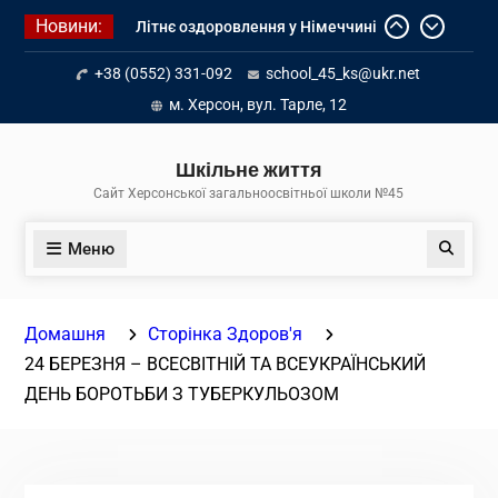
Перейти
Новини:
Літнє оздоровлення у Німеччині
до
Діалог з бізнесом
вмісту
+38 (0552) 331-092
school_45_ks@ukr.net
Інформація про вступ молоді з
тимчасово окупованих територій
м. Херсон, вул. Тарле, 12
до українських закладів освіти
Шкільне життя
Сайт Херсонської загальноосвітньої школи №45
Меню
Пошук
Домашня
Сторінка Здоров'я
24 БЕРЕЗНЯ – ВСЕСВІТНІЙ ТА ВСЕУКРАЇНСЬКИЙ
ДЕНЬ БОРОТЬБИ З ТУБЕРКУЛЬОЗОМ