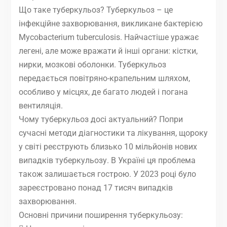
Що таке туберкульоз? Туберкульоз – це
iнфекцiйне захворювання, викликане бактерією
Mycobacterium tuberculosis. Найчастiше уражає
легенi, але може вражати й iншi органи: кiстки,
нирки, мозковi оболонки. Туберкульоз
передається повiтряно-крапельним шляхом,
особливо у мiсцях, де багато людей i погана
вентиляцiя.
Чому туберкульоз досi актуальний? Попри
сучаснi методи дiагностики та лiкування, щороку
у свiтi реєструють близько 10 мiльйонiв нових
випадкiв туберкульозу. В Українi ця проблема
також залишається гострою. У 2023 роцi було
зареєстровано понад 17 тисяч випадкiв
захворювання.
Основнi причини поширення туберкульозу: