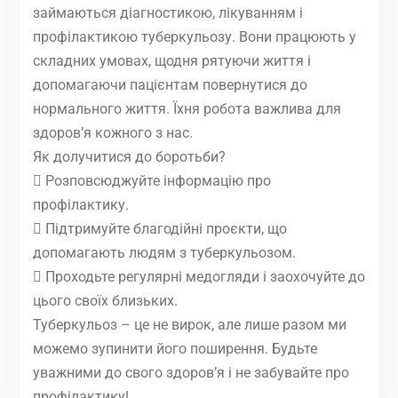
займаються дiагностикою, лiкуванням i
профiлактикою туберкульозу. Вони працюють у
складних умовах, щодня рятуючи життя i
допомагаючи пацiєнтам повернутися до
нормального життя. Їхня робота важлива для
здоров’я кожного з нас.
Як долучитися до боротьби?
 Розповсюджуйте iнформацiю про
профiлактику.
 Пiдтримуйте благодiйнi проєкти, що
допомагають людям з туберкульозом.
 Проходьте регулярнi медогляди i заохочуйте до
цього своїх близьких.
Туберкульоз – це не вирок, але лише разом ми
можемо зупинити його поширення. Будьте
уважними до свого здоров’я i не забувайте про
профiлактику!