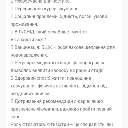
 Несвоєчасна дiагностика.
 Переривання курсу лiкування.
 Соцiальнi проблеми: бiднiсть, поганi умови
проживання.
 ВІЛ/СНІД, який ослаблює iмунiтет.
Як захиститися?
 Вакцинацiя: БЦЖ – обов’язкове щеплення для
новонароджених.
 Регулярнi медичнi огляди: флюорографiя
дозволяє виявити хворобу на раннiй стадiї.
 Здоровий спосiб життя: повноцiнне
харчування, фiзична активнiсть, вiдмова вiд
шкiдливих звичок.
 Дотримання рекомендацiй лiкарiв: якщо
призначене лiкування, важливо пройти повний
курс.
Роль фтизіатрів. Фтизіатри – це спецiалiсти, якi