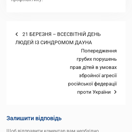
Навігація
Попередній
21 БЕРЕЗНЯ – ВСЕСВІТНІЙ ДЕНЬ
запис:
ЛЮДЕЙ ІЗ СИНДРОМОМ ДАУНА
записів
Наступний
Попередження
запис:
грубих порушень
прав дітей в умовах
збройної агресії
російської федерації
проти України
Залишити відповідь
Щоб відправити коментар вам необхідно