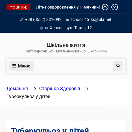
Перейти
Новини:
Літнє оздоровлення у Німеччині
до
Діалог з бізнесом
вмісту
+38 (0552) 331-092
school_45_ks@ukr.net
Інформація про вступ молоді з
тимчасово окупованих територій
м. Херсон, вул. Тарле, 12
до українських закладів освіти
Шкільне життя
Сайт Херсонської загальноосвітньої школи №45
Меню
Пошук
Домашня
Сторінка Здоров'я
Туберкульоз у дітей
Туберкульоз у дітей