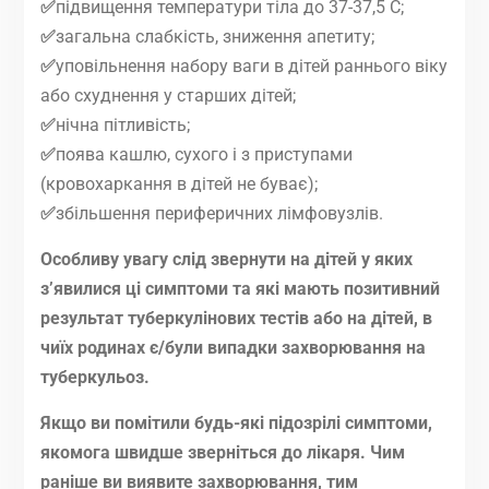
✅
підвищення температури тіла до 37-37,5 С;
✅
загальна слабкість, зниження апетиту;
✅
уповільнення набору ваги в дітей раннього віку
або схуднення у старших дітей;
✅
нічна пітливість;
✅
поява кашлю, сухого і з приступами
(кровохаркання в дітей не буває);
✅
збільшення периферичних лімфовузлів.
Особливу увагу слід звернути на дітей у яких
з’явилися ці симптоми та які мають позитивний
результат туберкулінових тестів або на дітей, в
чиїх родинах є/були випадки захворювання на
туберкульоз.
Якщо ви помітили будь-які підозрілі симптоми,
якомога швидше зверніться до лікаря. Чим
раніше ви виявите захворювання, тим