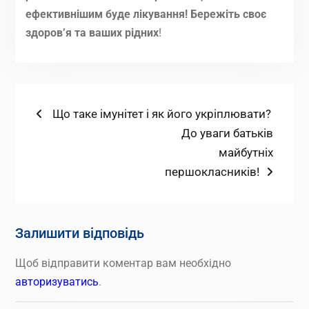
ефективнішим буде лікування! Бережіть своє
здоров’я та ваших рідних
!
Навігація
Попередній
Що таке імунітет і як його укріплювати?
запис:
Наступний
До уваги батьків
записів
запис:
майбутніх
першокласників!
Залишити відповідь
Щоб відправити коментар вам необхідно
авторизуватись
.