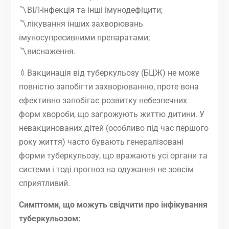
〽️ВІЛ-інфекція та інші імунодефіцити;
〽️лікування інших захворювань
імуносупресивними препаратами;
〽️виснаження.
💉Вакцинація від туберкульозу (БЦЖ) не може
повністю запобігти захворюванню, проте вона
ефективно запобігає розвитку небезпечних
форм хвороби, що загрожують життю дитини. У
невакцинованих дітей (особливо під час першого
року життя) часто бувають генералізовані
форми туберкульозу, що вражають усі органи та
системи і тоді прогноз на одужання не зовсім
сприятливий.
Симптоми, що можуть свідчити про інфікування
туберкульозом: