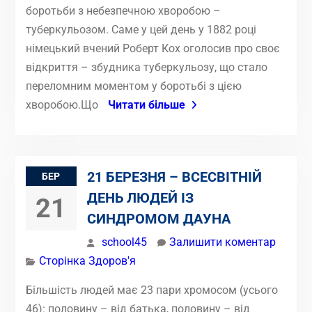
боротьби з небезпечною хворобою –
туберкульозом. Саме у цей день у 1882 році
німецький вчений Роберт Кох оголосив про своє
відкриття – збудника туберкульозу, що стало
переломним моментом у боротьбі з цією
хворобою.Що
Читати більше
21 БЕРЕЗНЯ – ВСЕСВІТНІЙ
БЕР
ДЕНЬ ЛЮДЕЙ ІЗ
21
СИНДРОМОМ ДАУНА
school45
Залишити коментар
Сторінка Здоров'я
Більшість людей має 23 пари хромосом (усього
46): половину – від батька, половину – від