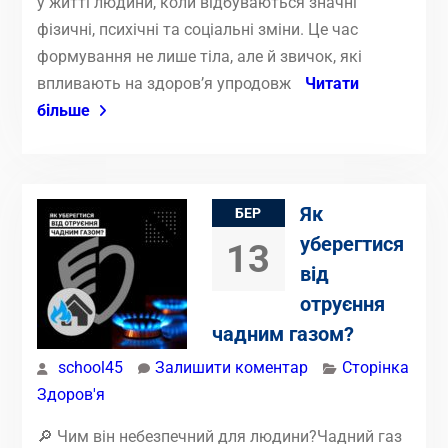
у житті людини, коли відбуваються значні
фізичні, психічні та соціальні зміни. Це час
формування не лише тіла, але й звичок, які
впливають на здоров’я упродовж
Читати
більше
Як
БЕР
уберегтися
13
від
отруєння
чадним газом?
school45
Залишити коментар
Сторінка
Здоров'я
🔎 Чим він небезпечний для людини?Чадний газ