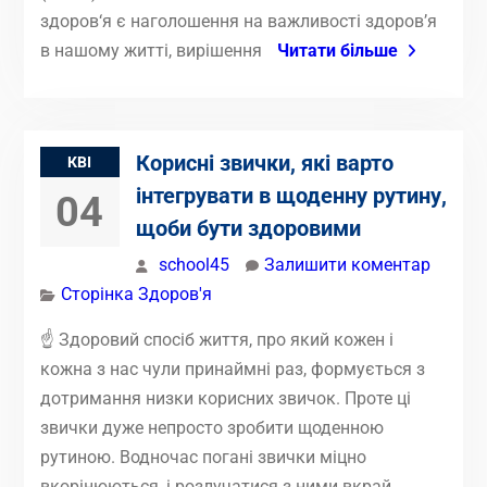
здоров‘я є наголошення на важливості здоров’я
в нашому житті, вирішення
Читати більше
Корисні звички, які варто
КВІ
інтегрувати в щоденну рутину,
04
щоби бути здоровими
school45
Залишити коментар
Сторінка Здоров'я
☝️ Здоровий спосіб життя, про який кожен і
кожна з нас чули принаймні раз, формується з
дотримання низки корисних звичок. Проте ці
звички дуже непросто зробити щоденною
рутиною. Водночас погані звички міцно
вкорінюються, і розлучатися з ними вкрай