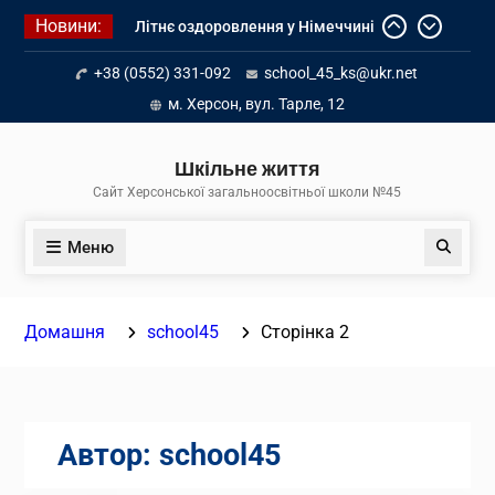
Перейти
Новини:
Літнє оздоровлення у Німеччині
до
Діалог з бізнесом
вмісту
+38 (0552) 331-092
school_45_ks@ukr.net
Інформація про вступ молоді з
тимчасово окупованих територій
м. Херсон, вул. Тарле, 12
до українських закладів освіти
Шкільне життя
Сайт Херсонської загальноосвітньої школи №45
Меню
Пошук
Домашня
school45
Сторінка 2
Автор:
school45