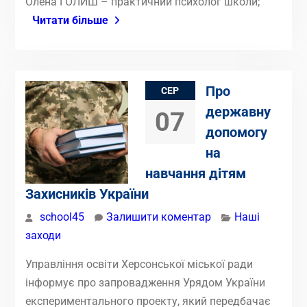
Олена ГОЛИШ – практичний психолог школи;
Читати більше
Про
СЕР
державну
07
допомогу
на
навчання дітям
Захисників України
school45
Залишити коментар
Наші
заходи
Управління освіти Херсонської міської ради
інформує про запровадження Урядом України
експериментального проекту, який передбачає