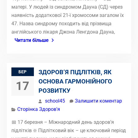
матері. У людей із синдромом Дауна (СД) через
наявність додаткової 21-ї хромосоми загалом їх
47. Назва синдрому походить від прізвища
англійського лікаря Джона Ленгдона Дауна,
Читати більше
ЗДОРОВ’Я ПІДЛІТКІВ, ЯК
БЕР
ОСНОВА ГАРМОНІЙНОГО
17
РОЗВИТКУ
school45
Залишити коментар
Сторінка Здоров'я
📅 17 березня – Міжнародний день здоров’я
підлітків ❇️ Підлітковий вік – це ключовий період