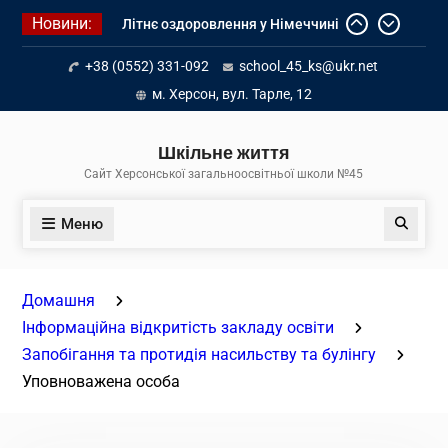
Перейти
Новини:
Літнє оздоровлення у Німеччині
до
Діалог з бізнесом
вмісту
+38 (0552) 331-092
school_45_ks@ukr.net
Інформація про вступ молоді з
тимчасово окупованих територій
м. Херсон, вул. Тарле, 12
до українських закладів освіти
Шкільне життя
Сайт Херсонської загальноосвітньої школи №45
Меню
Пошук
Домашня
Інформаційна відкритість закладу освіти
Запобігання та протидія насильству та булінгу
Уповноважена особа