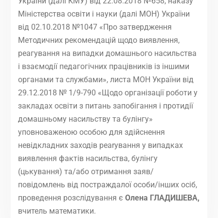
України (далі КМУ) від 22.08.2018 №658, наказу
Міністерства освіти і науки (далі МОН) України
від 02.10.2018 №1047 «Про затвердження
Методичних рекомендацій щодо виявлення,
реагування на випадки домашнього насильства
і взаємодії педагогічних працівників із іншими
органами та службами», листа МОН України від
29.12.2018 № 1/9-790 «Щодо організації роботи у
закладах освіти з питань запобігання і протидії
домашньому насильству та булінгу»
уповноваженою особою для здiйснення
невiдкладних заходiв реаryвання у випадках
виявлення фактiв насильства, булінгу
(цькування) та/або отримання заяв/
повiдомлень вiд постраждалої особи/iнших осiб,
проведення розслідування є
Олена ГЛАДИШЕВА,
вчитель математики.