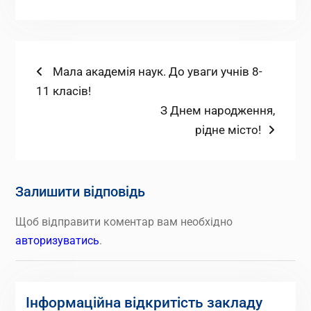
Навігація
Попередній
Мала академія наук. До уваги учнів 8-
запис:
11 класів!
записів
Наступний
З Днем народження,
запис:
рідне місто!
Залишити відповідь
Щоб відправити коментар вам необхідно
авторизуватись
.
Інформаційна відкритість закладу