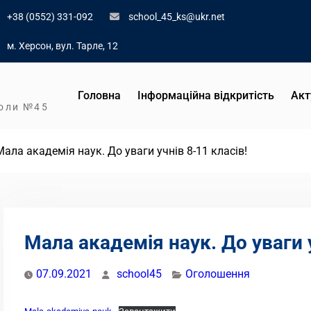
+38 (0552) 331-092
school_45_ks@ukr.net
м. Херсон, вул. Тарле, 12
Головна
Інформаційна відкритість
Акт
коли №45
Мала академія наук. До уваги учнів 8-11 класів!
Мала академія наук. До уваги у
07.09.2021
school45
Оголошення