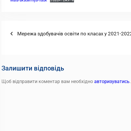
Mala-akademiya-nauk
Завантажити
Навігація
Попередній
Мережа здобувачів освіти по класах у 2021-2022
запис:
записів
Залишити відповідь
Щоб відправити коментар вам необхідно
авторизуватись
.