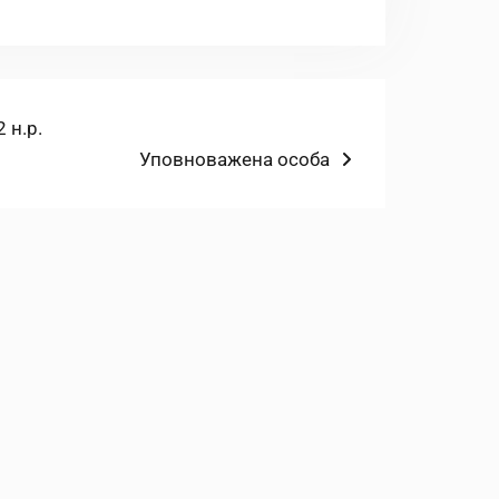
 н.р.
Наступний
Уповноважена особа
запис: