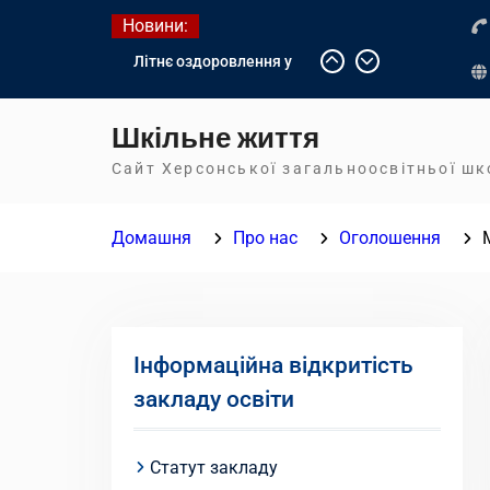
Перейти
Новини:
до
Літнє оздоровлення у
вмісту
Німеччині
Діалог з бізнесом
Шкільне життя
Інформація про вступ
молоді з тимчасово
Сайт Херсонської загальноосвітньої ш
окупованих територій до
українських закладів
Домашня
Про нас
Оголошення
освіти
Інформаційна відкритість
закладу освіти
Статут закладу