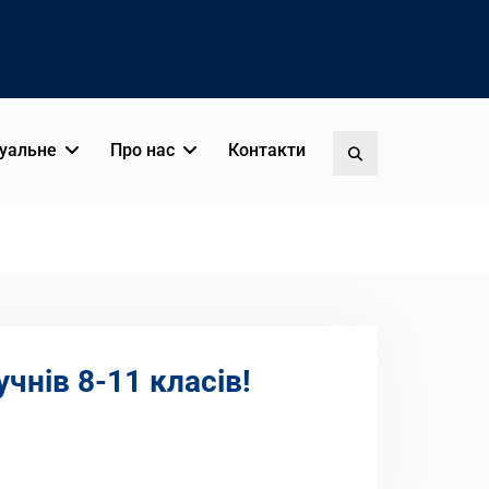
уальне
Про нас
Контакти
Пошук
чнів 8-11 класів!