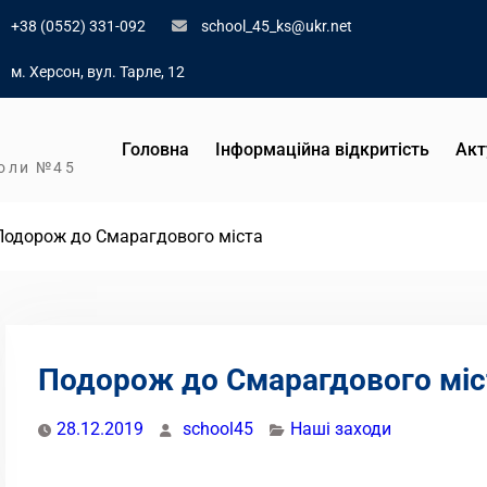
+38 (0552) 331-092
school_45_ks@ukr.net
м. Херсон, вул. Тарле, 12
Головна
Інформаційна відкритість
Акт
коли №45
Подорож до Смарагдового міста
Подорож до Смарагдового міс
28.12.2019
school45
Наші заходи