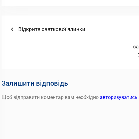
Навігація
Попередній
Відкритя святкової ялинки
запис:
записів
за
Залишити відповідь
Щоб відправити коментар вам необхідно
авторизуватись
.