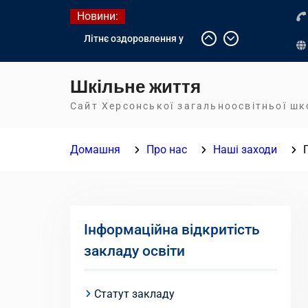
Перейти
Новини:
до
Літнє оздоровлення у
вмісту
Німеччині
Діалог з бізнесом
Шкільне життя
Інформація про вступ
молоді з тимчасово
Сайт Херсонської загальноосвітньої ш
окупованих територій до
українських закладів
Домашня
Про нас
Наші заходи
освіти
Інформаційна відкритість
закладу освіти
Статут закладу