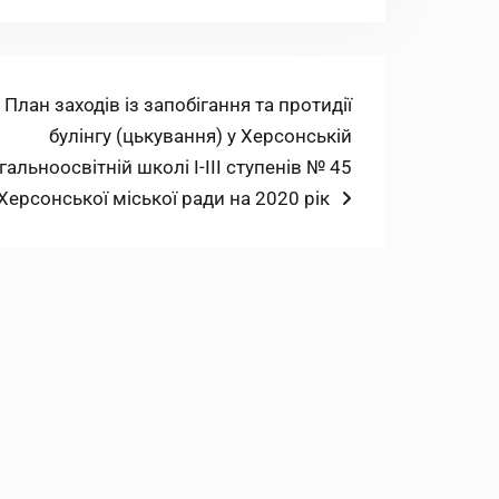
Наступний
План заходів із запобігання та протидії
запис:
булінгу (цькування) у Херсонській
гальноосвітній школі І-ІІІ ступенів № 45
Херсонської міської ради на 2020 рік