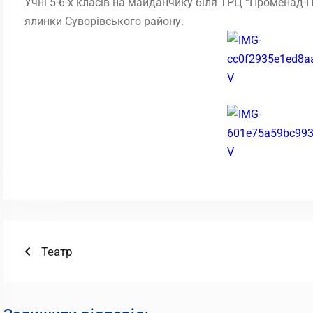
Учні 5-6-х класів на майданчику біля ТРЦ “Променад-П
ялинки Суворівського району.
Навігація
Попередній
Театр
запис:
записів