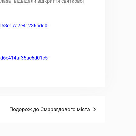
лаза” відвідали відкриття святкової
Наступний
Подорож до Смарагдового міста
запис: