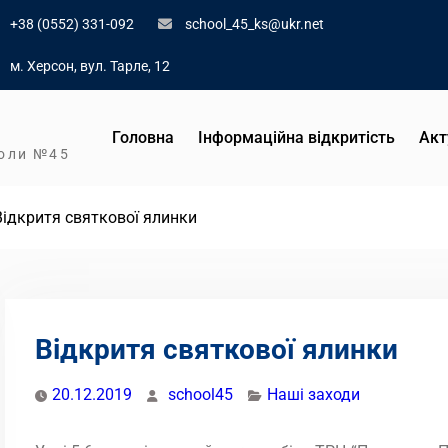
+38 (0552) 331-092
school_45_ks@ukr.net
м. Херсон, вул. Тарле, 12
Головна
Інформаційна відкритість
Акт
коли №45
Відкритя святкової ялинки
Відкритя святкової ялинки
20.12.2019
school45
Наші заходи