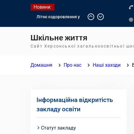
Перейти
Новини:
до
Літнє оздоровлення у
вмісту
Німеччині
Діалог з бізнесом
Шкільне життя
Інформація про вступ
молоді з тимчасово
Сайт Херсонської загальноосвітньої ш
окупованих територій до
українських закладів
Домашня
Про нас
Наші заходи
освіти
Інформаційна відкритість
закладу освіти
Статут закладу