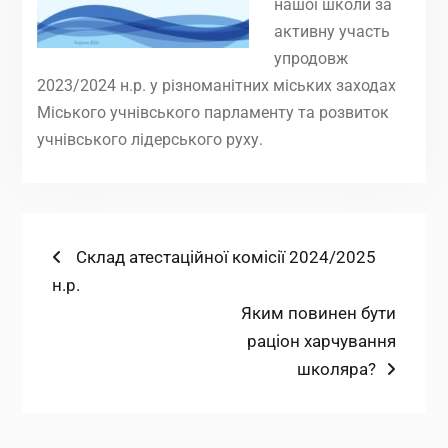
нашої школи за
активну участь
упродовж
2023/2024 н.р. у різноманітних міських заходах
Міського учнівського парламенту та розвиток
учнівського лідерського руху.
Навігація
Попередній
Склад атестаційної комісії 2024/2025
запис:
н.р.
записів
Наступний
Яким повинен бути
запис:
раціон харчування
школяра?