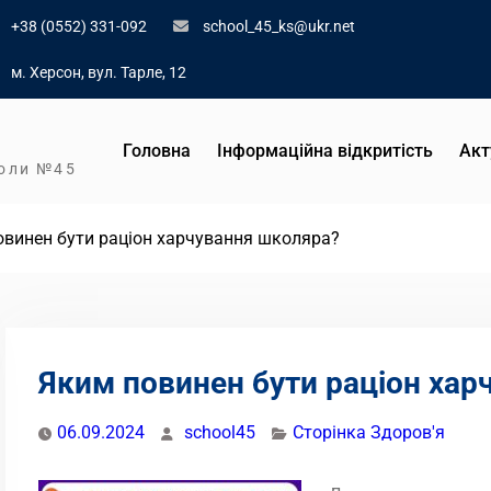
+38 (0552) 331-092
school_45_ks@ukr.net
м. Херсон, вул. Тарле, 12
Головна
Інформаційна відкритість
Акт
коли №45
овинен бути раціон харчування школяра?
Яким повинен бути раціон хар
06.09.2024
school45
Сторінка Здоров'я