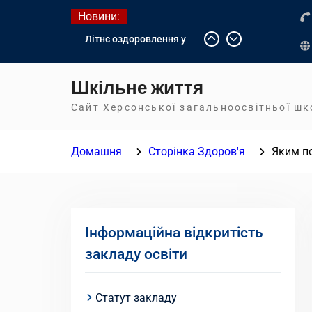
Перейти
Новини:
до
Літнє оздоровлення у
вмісту
Німеччині
Діалог з бізнесом
Шкільне життя
Інформація про вступ
молоді з тимчасово
Сайт Херсонської загальноосвітньої ш
окупованих територій до
українських закладів
Домашня
Сторінка Здоров'я
Яким п
освіти
Інформаційна відкритість
закладу освіти
Статут закладу