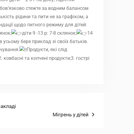
бовʼязково стежте за водним балансом
ість рідини та пити не за графіком, а
ндації щодо питного режиму для дітей:
лянок;
діти 9 -13 р: 7-8 склянок;
14
в усьому бере приклад зі своїх батьків.
чування.
Продукти, які слід
2. ковбасні та копчені продукти;3. гострі
акладі
Наступний
Мігрень у дітей
запис: