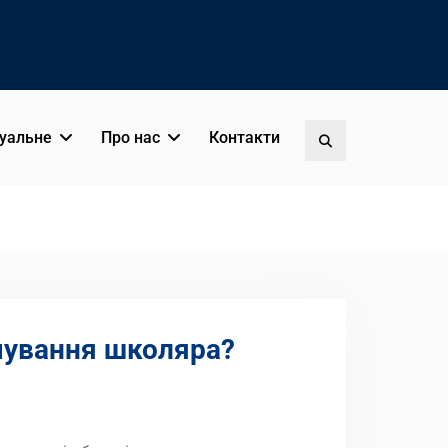
уальне
Про нас
Контакти
Пошук
чування школяра?