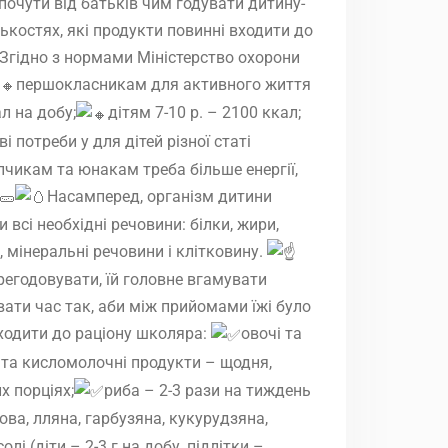
очути від батьків чим годувати дитину-
лькостях, які продукти повинні входити до
Згідно з нормами Міністерство охорони
першокласникам для активного життя
л на добу;
дітям 7-10 р. – 2100 ккал;
ві потреби у для дітей різної статі
пчикам та юнакам треба більше енергії,
Насамперед, організм дитини
всі необхідні речовини: білки, жири,
, мінеральні речовини і клітковину.
регодовувати, їй головне вгамувати
вати час так, аби між прийомами їжі було
ходити до раціону школяра:
овочі та
 та кисломолочні продукти – щодня,
х порціях;
риба – 2-3 рази на тиждень
ова, лляна, гарбузяна, кукурудзяна,
лі (діти – 2-3 г на добу, підлітки –