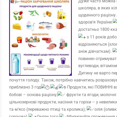
Дуже часто можна п
школяра, в яких кі
щоденного раціону.
здоров’я України:
достатньо 1800 кка
з 11 років добо
відрізняються (хло
аніж дівчаткам).
повинен отримувати 
вуглеводи, вітаміни
Дитину не варто пе
почуття голоду. Також, потрібно навчитись розрахову
приблизно 3 год
.
Продукти, які ПОВИННІ в
бобові – основа раціону;
фрукти та ягоди, молочні
цільнозернові продукти, насіння та горіхи – у невелики
та мʼясо (переважно птиці та кролика);
олія (оливк
горіхова).
Окрім того:
Мінімізуйте споживання со