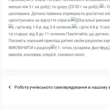
менше ніж 5 г на добу) та цукру (25-50 г на добу).
О
школярика. Дитина повинна отримувати достатню кільк
орієнтуючись на відчуття спраги.
Загальні рекоме
діти від 1-4 р: від 2-4 склянок;
діти 4-8 р: 5 ск
та старше: від 8 до 11 склянок.Пам’ятайте, що дитина 
Покажіть хороший приклад дитині своїм раціоном хар
ВИКЛЮЧИТИ з раціону
:1. чіпси, сухарики, фастфуд;
вироби, консерви, спеції;4. газовані напої.
Навігація
Попередній
Робота учнівського самоврядування в нашому з
запис:
записів