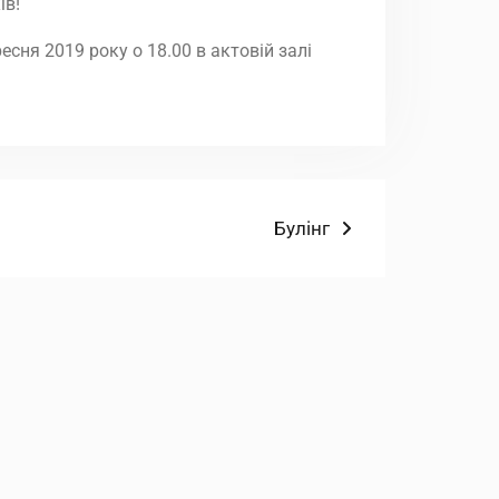
ів!
сня 2019 року о 18.00 в актовій залі
Наступний
Булінг
запис: