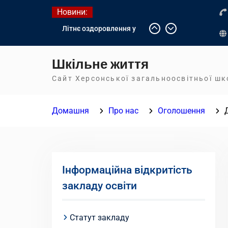
Перейти
Новини:
до
Літнє оздоровлення у
вмісту
Німеччині
Діалог з бізнесом
Шкільне життя
Інформація про вступ
молоді з тимчасово
Сайт Херсонської загальноосвітньої ш
окупованих територій до
українських закладів
Домашня
Про нас
Оголошення
освіти
Інформаційна відкритість
закладу освіти
Статут закладу