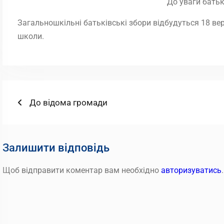
До уваги батьк
Загальношкільні батьківські збори відбудуться 18 вере
школи.
Навігація
Попередній
До відома громади
запис:
записів
Залишити відповідь
Щоб відправити коментар вам необхідно
авторизуватись
.