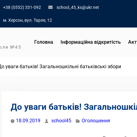
+38 (0552) 331-092
school_45_ks@ukr.net
м. Херсон, вул. Тарле, 12
Головна
Інформаційна відкритість
Акт
коли №45
До уваги батьків! Загальношкільні батьківські збори
До уваги батьків! Загальношкі
18.09.2019
school45
Оголошення