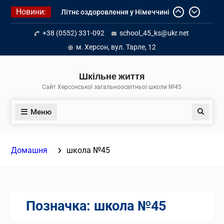
Перейти
Новини:
Літнє оздоровлення у Німеччині
до
Діалог з бізнесом
вмісту
+38 (0552) 331-092
school_45_ks@ukr.net
Інформація про вступ молоді з
тимчасово окупованих територій
м. Херсон, вул. Тарле, 12
до українських закладів освіти
Шкільне життя
Сайт Херсонської загальноосвітньої школи №45
Меню
Пошук
Домашня
школа №45
Позначка:
школа №45