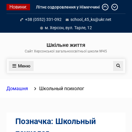
Перейти
Новини:
Літнє оздоровлення у Німеччині
до
Діалог з бізнесом
вмісту
+38 (0552) 331-092
school_45_ks@ukr.net
Інформація про вступ молоді з
тимчасово окупованих територій
м. Херсон, вул. Тарле, 12
до українських закладів освіти
Шкільне життя
Сайт Херсонської загальноосвітньої школи №45
Меню
Пошук
Домашня
Школьный психолог
Позначка:
Школьный