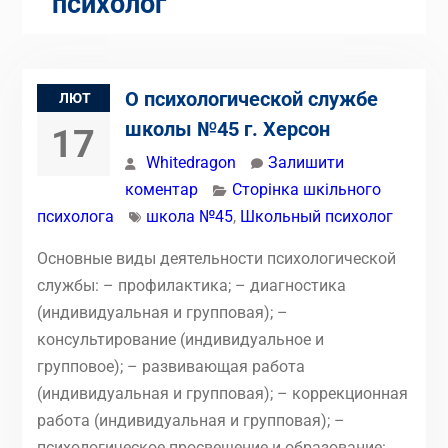
психолог
О психологической службе
ЛЮТ
школы №45 г. Херсон
17
Whitedragon
Залишити
коментар
Сторінка шкільного
психолога
школа №45
,
Школьный психолог
Основные виды деятельности психологической
службы: – профилактика; – диагностика
(индивидуальная и групповая); –
консультирование (индивидуальное и
групповое); – развивающая работа
(индивидуальная и групповая); – коррекционная
работа (индивидуальная и групповая); –
психологическое просвещение и образование: